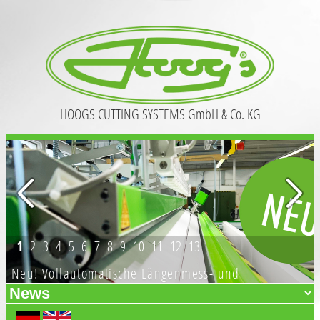
HOOGS CUTTING SYSTEMS GmbH & Co. KG
1
2
3
4
5
6
7
8
9
10
11
12
13
Neu! Vollautomatische Längenmess- und
Abschneideanlage (VLA)